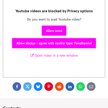
Youtube videos are blocked by Privacy options
Do you want to load Youtube video?
Allow once
Allow always - agree with cookie type: Fonctionnel
Open video in a new window
Facebook
Twitter
Bluesky
Pinterest
Reddit
LinkedIn
WhatsApp
E-
mail