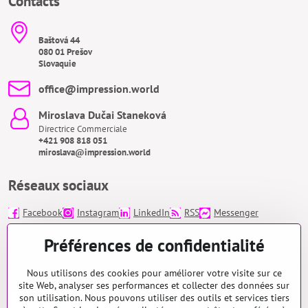
Contacts
Baštová 44
080 01 Prešov
Slovaquie
office​@impression​.world
Miroslava Dučai Staneková
Directrice Commerciale
+421 908 818 051
miroslava@impression.world
Réseaux sociaux
Facebook
Instagram
LinkedIn
RSS
Messenger
impression.world/
Préférences de confidentialité
Nous utilisons des cookies pour améliorer votre visite sur ce
Appelez-moi!
*
site Web, analyser ses performances et collecter des données sur
son utilisation. Nous pouvons utiliser des outils et services tiers